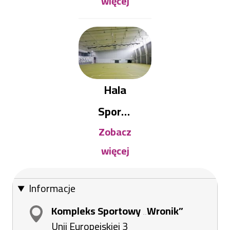
więcej
Hala
Sporto
Zobacz
wo-
więcej
Widow
iskowa
Informacje
Kompleks Sportowy „Wronik”
Unii Europejskiej 3