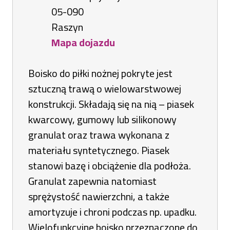
05-090
Raszyn
Mapa dojazdu
Otworzy
się
Boisko do piłki nożnej pokryte jest
w
sztuczną trawą o wielowarstwowej
nowej
konstrukcji. Składają się na nią – piasek
karcie
kwarcowy, gumowy lub silikonowy
granulat oraz trawa wykonana z
materiału syntetycznego. Piasek
stanowi bazę i obciążenie dla podłoża.
Granulat zapewnia natomiast
sprężystość nawierzchni, a także
amortyzuje i chroni podczas np. upadku.
Wielofunkcyjne boisko przeznaczone do