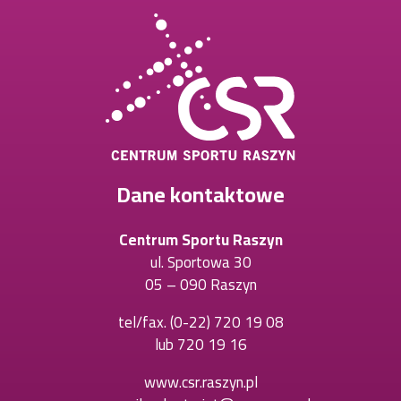
Dane kontaktowe
Centrum Sportu Raszyn
ul. Sportowa 30
05 – 090 Raszyn
tel/fax.
(0-22) 720 19 08
Otworzy
lub
720 19 16
Otworzy
się
się
w
www.csr.raszyn.pl
w
nowej