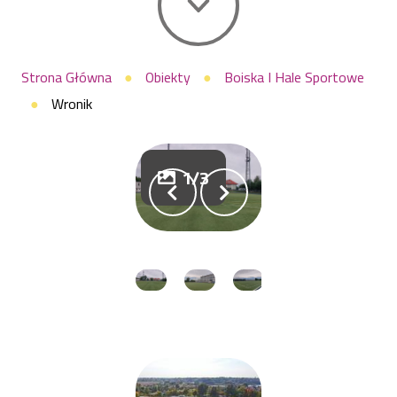
Ścieżka
Strona Główna
Obiekty
Boiska I Hale Sportowe
Wronik
nawigacyjna
1/3