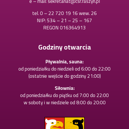
e – mail:
sekretariat@csr.raszyn.pl
nowej
karcie
karcie
tel.
0 – 22 720 19 16 wew. 26
Otworzy
NIP: 534 – 21 – 25 – 167
się
REGON 016364913
w
nowej
karcie
Godziny otwarcia
Pływalnia, sauna:
od poniedziałku do niedzieli od 6:00 do 22:00
(ostatnie wejście do godziny 21:00)
Siłownia:
od poniedziałku do piątku od 7:00 do 22:00
w soboty i w niedziele od 8:00 do 20:00