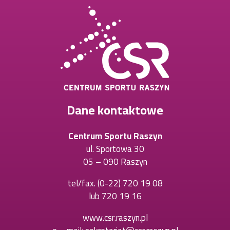
Dane kontaktowe
Centrum Sportu Raszyn
ul. Sportowa 30
05 – 090 Raszyn
tel/fax.
(0-22) 720 19 08
Otworzy
lub
720 19 16
Otworzy
się
się
w
www.csr.raszyn.pl
w
nowej