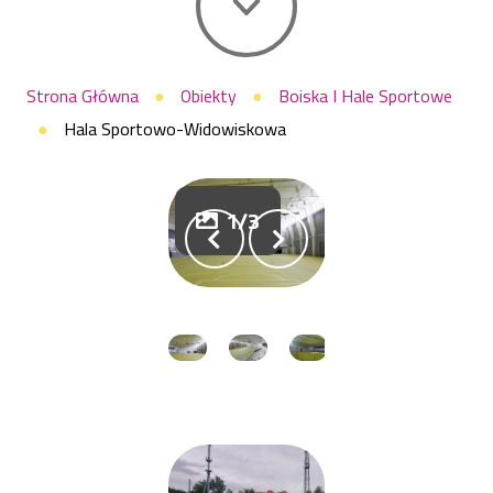
Raszyn
Ścieżka
Strona Główna
Obiekty
Boiska I Hale Sportowe
Hala Sportowo-Widowiskowa
nawigacyjna
1/3