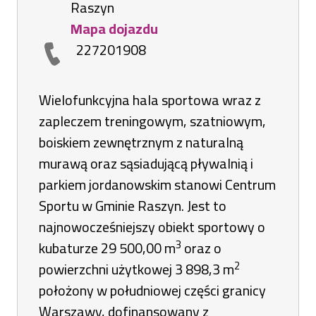
Raszyn
Mapa dojazdu
Otworzy
227201908
się
w
nowej
Wielofunkcyjna hala sportowa wraz z
karcie
zapleczem treningowym, szatniowym,
boiskiem zewnętrznym z naturalną
murawą oraz sąsiadującą pływalnią i
parkiem jordanowskim stanowi Centrum
Sportu w Gminie Raszyn. Jest to
najnowocześniejszy obiekt sportowy o
3
kubaturze 29 500,00 m
oraz o
2
powierzchni użytkowej 3 898,3 m
położony w południowej części granicy
Warszawy, dofinansowany z