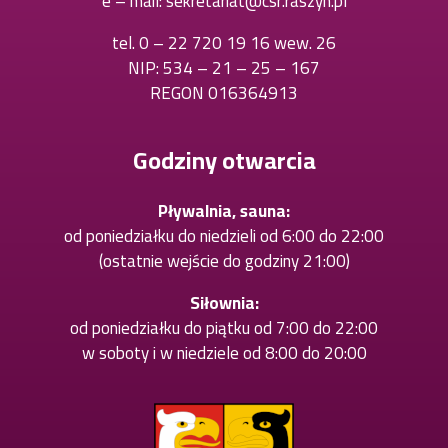
e – mail:
sekretariat@csr.raszyn.pl
nowej
karcie
karcie
tel.
0 – 22 720 19 16 wew. 26
Otworzy
NIP: 534 – 21 – 25 – 167
się
REGON 016364913
w
nowej
karcie
Godziny otwarcia
Pływalnia, sauna:
od poniedziałku do niedzieli od 6:00 do 22:00
(ostatnie wejście do godziny 21:00)
Siłownia:
od poniedziałku do piątku od 7:00 do 22:00
w soboty i w niedziele od 8:00 do 20:00