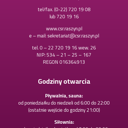
tel/fax.
(0-22) 720 19 08
Otworzy
lub
720 19 16
Otworzy
się
się
w
www.csr.raszyn.pl
w
nowej
e – mail:
sekretariat@csr.raszyn.pl
nowej
karcie
karcie
tel.
0 – 22 720 19 16 wew. 26
Otworzy
NIP: 534 – 21 – 25 – 167
się
REGON 016364913
w
nowej
karcie
Godziny otwarcia
Pływalnia, sauna:
od poniedziałku do niedzieli od 6:00 do 22:00
(ostatnie wejście do godziny 21:00)
Siłownia: