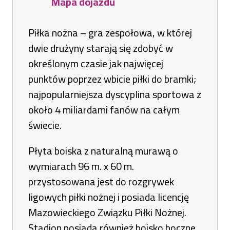
Mapa dojazdu
Otworzy
się
Piłka nożna – gra zespołowa, w której
w
dwie drużyny starają się zdobyć w
nowej
określonym czasie jak najwięcej
karcie
punktów poprzez wbicie piłki do bramki;
najpopularniejsza dyscyplina sportowa z
około 4 miliardami fanów na całym
świecie.
Płyta boiska z naturalną murawą o
wymiarach 96 m. x 60 m.
przystosowana jest do rozgrywek
ligowych piłki nożnej i posiada licencję
Mazowieckiego Związku Piłki Nożnej.
Stadion posiada również boisko boczne