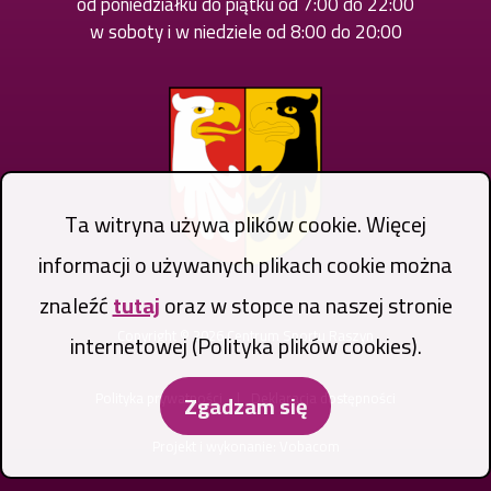
od poniedziałku do piątku od 7:00 do 22:00
w soboty i w niedziele od 8:00 do 20:00
Ta witryna używa plików cookie. Więcej
informacji o używanych plikach cookie można
znaleźć
tutaj
oraz w stopce na naszej stronie
Copyright © 2026 Centrum Sportu Raszyn
internetowej (Polityka plików cookies).
Stopka
Polityka prywatności
Deklaracja dostępności
Zgadzam się
Projekt i wykonanie:
Vobacom
Otworzy
się