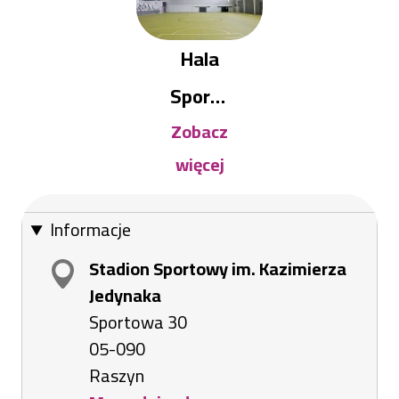
Hala
Sporto
Zobacz
wo-
więcej
Widow
iskowa
Informacje
Stadion Sportowy im. Kazimierza
Jedynaka
Sportowa 30
05-090
Raszyn