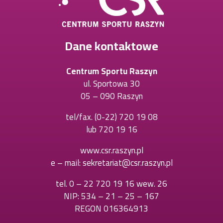
Dane kontaktowe
Centrum Sportu Raszyn
ul. Sportowa 30
05 – 090 Raszyn
tel/fax.
(0-22) 720 19 08
Otworzy
lub
720 19 16
Otworzy
się
się
w
www.csr.raszyn.pl
w
nowej
e – mail:
sekretariat@csr.raszyn.pl
nowej
karcie
karcie
tel.
0 – 22 720 19 16 wew. 26
Otworzy
NIP: 534 – 21 – 25 – 167
się
REGON 016364913
w
nowej