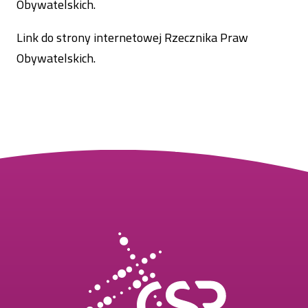
Obywatelskich.
Link do strony internetowej
Rzecznika Praw
Obywatelskich.
Otworzy
się
w
nowej
karcie