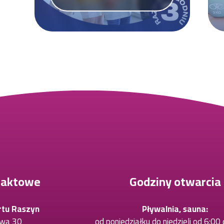
taktowe
Godziny otwarcia
rtu Raszyn
Pływalnia, sauna:
owa 30
od poniedziałku do niedzieli od 6:00