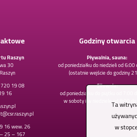
taktowe
Godziny otwarcia
rtu Raszyn
Pływalnia, sauna:
owa 30
od poniedziałku do niedzieli od 6:00
Raszyn
(ostatnie wejście do godziny 21
) 720 19 08
Otworzy
Siłownia:
19 16
Otworzy
się
od poniedziałku do piątku od 7:00 
się
w
w soboty i w niedziele od 8:00 d
Ta witryn
szyn.pl
w
nowej
at@csr.raszyn.pl
używanych
nowej
karcie
karcie
w stopce
19 16 wew. 26
Otworzy
 – 25 – 167
się