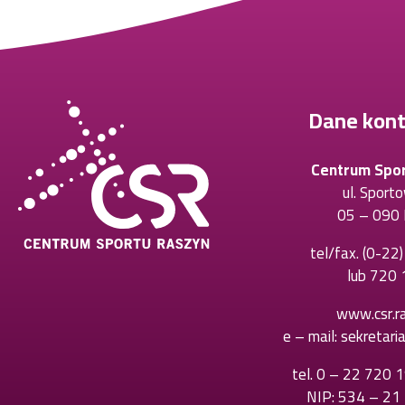
Dane kon
Centrum Spo
ul. Sport
05 – 090 
tel/fax.
(0-22
lub
720 
www.csr.ra
e – mail:
sekretari
tel.
0 – 22 720 
NIP: 534 – 21