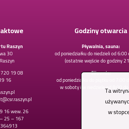
taktowe
Godziny otwarcia
rtu Raszyn
Pływalnia, sauna:
owa 30
od poniedziałku do niedzieli od 6:00
Raszyn
(ostatnie wejście do godziny 21
) 720 19 08
Otworzy
Siłownia:
19 16
Otworzy
się
od poniedziałku do piątku od 7:00 
się
w
w soboty i w niedziele od 8:00 d
Ta witryn
szyn.pl
w
nowej
at@csr.raszyn.pl
używanych
nowej
karcie
karcie
w stopce
19 16 wew. 26
Otworzy
 – 25 – 167
się
6364913
w