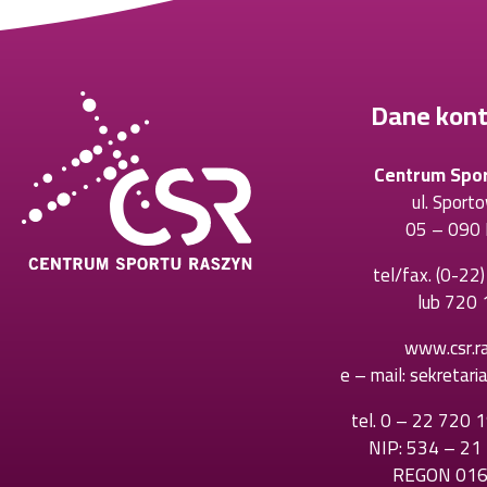
Dane kon
Centrum Spo
ul. Sport
05 – 090 
tel/fax.
(0-22
lub
720 
www.csr.ra
e – mail:
sekretari
tel.
0 – 22 720 
NIP: 534 – 21
REGON 01