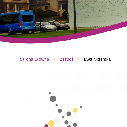
Ścieżka
Strona Główna
Zespół
Ewa Mizerska
nawigacyjna