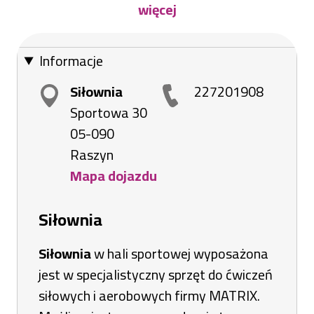
więcej
ciężaró
w
Informacje
Siłownia
227201908
Sportowa 30
05-090
Raszyn
Mapa dojazdu
Otworzy
się
Siłownia
w
nowej
Siłownia
w hali sportowej wyposażona
karcie
jest w specjalistyczny sprzęt do ćwiczeń
siłowych i aerobowych firmy MATRIX.