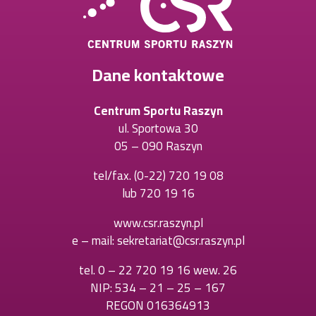
Dane kontaktowe
Centrum Sportu Raszyn
ul. Sportowa 30
05 – 090 Raszyn
tel/fax.
(0-22) 720 19 08
Otworzy
lub
720 19 16
Otworzy
się
się
w
www.csr.raszyn.pl
w
nowej
e – mail:
sekretariat@csr.raszyn.pl
nowej
karcie
karcie
tel.
0 – 22 720 19 16 wew. 26
Otworzy
NIP: 534 – 21 – 25 – 167
się
REGON 016364913
w