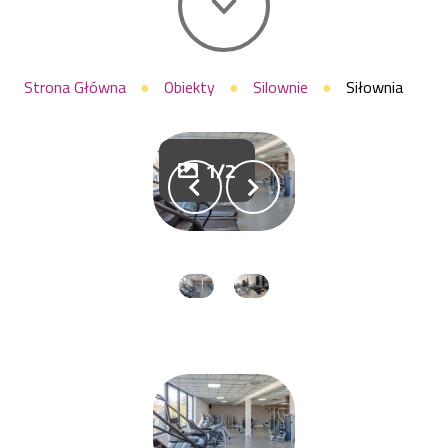
Ścieżka
Strona Główna
Obiekty
Silownie
Siłownia
nawigacyjna
1/2