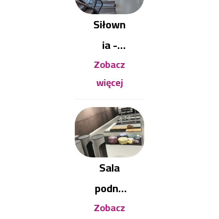
Siłown
ia -
Zobacz
Hala
więcej
Sporto
wa
Sala
podno
Zobacz
szenia