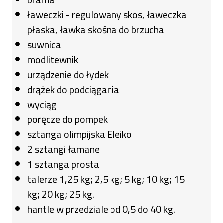
ławeczki - regulowany skos, ławeczka
płaska, ławka skośna do brzucha
suwnica
modlitewnik
urządzenie do łydek
drążek do podciągania
wyciąg
poręcze do pompek
sztanga olimpijska Eleiko
2 sztangi łamane
1 sztanga prosta
talerze 1,25 kg; 2,5 kg; 5 kg; 10 kg; 15
kg; 20 kg; 25 kg.
hantle w przedziale od 0,5 do 40 kg.