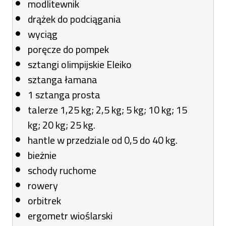
modlitewnik
drążek do podciągania
wyciąg
poręcze do pompek
sztangi olimpijskie Eleiko
sztanga łamana
1 sztanga prosta
talerze 1,25 kg; 2,5 kg; 5 kg; 10 kg; 15
kg; 20 kg; 25 kg.
hantle w przedziale od 0,5 do 40 kg.
bieżnie
schody ruchome
rowery
orbitrek
ergometr wioślarski