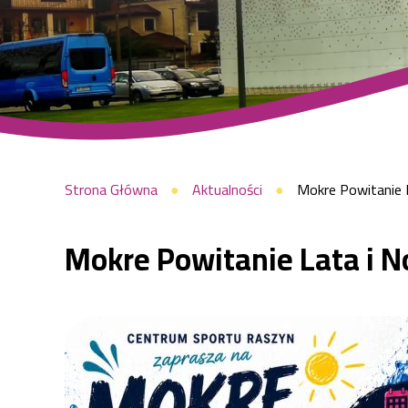
w
Centrum
Sportu
Ścieżka
Strona Główna
Aktualności
Mokre Powitanie L
Mokre Powitanie Lata i 
Raszyn!
nawigacyjna
|
Centrum