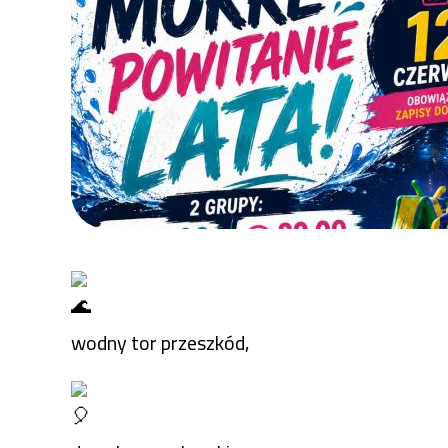
Sportu
Raszyn
wodny tor przeszkód,