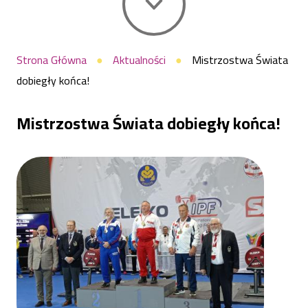
Sportu
Ścieżka
Strona Główna
Aktualności
Mistrzostwa Świata
dobiegły końca!
nawigacyjna
Raszyn
Mistrzostwa Świata dobiegły końca!