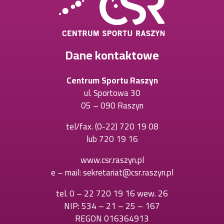
Dane kontaktowe
Centrum Sportu Raszyn
ul. Sportowa 30
05 – 090 Raszyn
tel/fax.
(0-22) 720 19 08
Otworzy
lub
720 19 16
Otworzy
się
się
w
www.csr.raszyn.pl
w
nowej
e – mail:
sekretariat@csr.raszyn.pl
nowej
karcie
karcie
tel.
0 – 22 720 19 16 wew. 26
Otworzy
NIP: 534 – 21 – 25 – 167
się
REGON 016364913
w