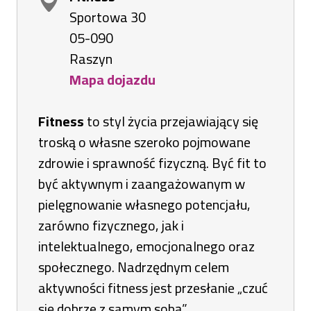
Sportowa 30
05-090
Raszyn
Mapa dojazdu
Otworzy
się
Fitness
to styl życia przejawiający się
w
troską o własne szeroko pojmowane
nowej
zdrowie i sprawność fizyczną. Być fit to
karcie
być aktywnym i zaangażowanym w
pielęgnowanie własnego potencjału,
zarówno fizycznego, jak i
intelektualnego, emocjonalnego oraz
społecznego. Nadrzędnym celem
aktywności fitness jest przesłanie „czuć
się dobrze z samym sobą”.