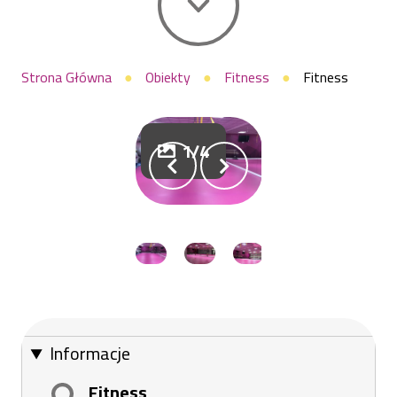
Ścieżka
Strona Główna
Obiekty
Fitness
Fitness
nawigacyjna
1/4
Informacje
Fitness