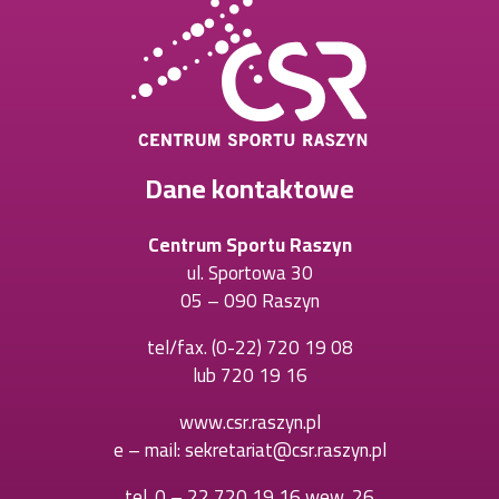
Dane kontaktowe
Centrum Sportu Raszyn
ul. Sportowa 30
05 – 090 Raszyn
tel/fax.
(0-22) 720 19 08
Otworzy
lub
720 19 16
Otworzy
się
się
w
www.csr.raszyn.pl
w
nowej
e – mail:
sekretariat@csr.raszyn.pl
nowej
karcie
karcie
tel.
0 – 22 720 19 16 wew. 26
Otworzy